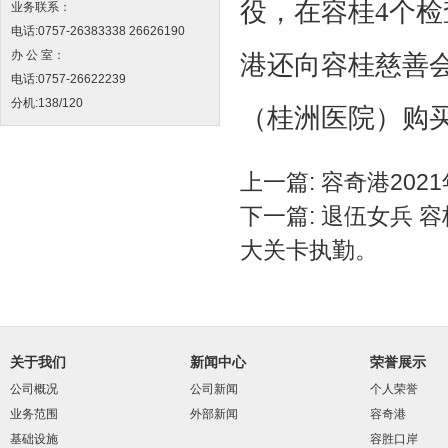
役，在容桂4个
业务联系：
电话:0757-26383338 26626190
办 公 室：
港还向容桂慈善
电话:0757-26622239
分机:138/120
（桂洲医院）购
上一篇:
容奇港202
下一篇:
退伍女兵 
大关卡执勤。
关于我们
新闻中心
荣誉展示
公司概况
公司新闻
个人荣誉
业务范围
外部新闻
容奇港
基础设施
容胜口岸