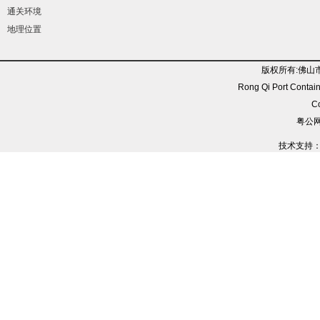
通关环境
地理位置
版权所有:佛山
Rong Qi Port Contain
C
粤公网安
技术支持