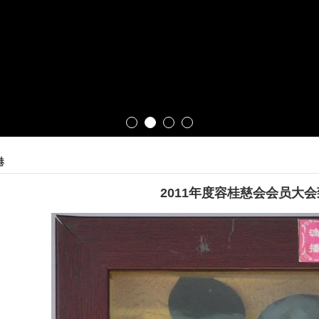
港
2011年度容桂慈会会员大会