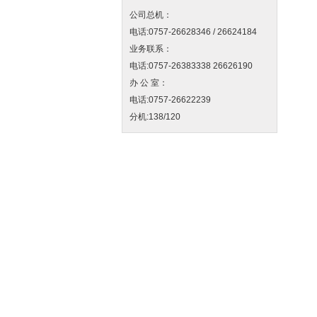
公司总机：
电话:0757-26628346 / 26624184
业务联系：
电话:0757-26383338 26626190
办 公 室：
电话:0757-26622239
分机:138/120