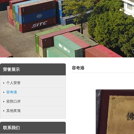
容奇港
荣誉展示
个人荣誉
容奇港
容胜口岸
其他奖项
联系我们